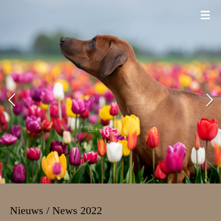
Ga
direct
naar
de
hoofdinhoud
Nieuws / News 2022